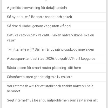
Agentlös övervakning för detaljhandeln
Så byter du wifi lösenord snabbt och enkelt
Så drar du kabel genom vägg utan krångel
Cat5 vs cat6 vs cat7 vs cat8 – vilken nätverkskabel ska du
välja?
Tv hittar inte wifi? Så här får du igång uppkopplingen igen
Accesspunkter bäst i test 2026: Ubiquiti U7 Pro & köpguide
Bästa tipsen för smart router placering i ditt hem
Gästnätverk som gör ditt digitala liv enklare
Välj rätt mesh wifi för ett stabilt och snabbt nätverk i hela
hemmet
Segt internet? Så löser du nätproblemen som saktar ner allt