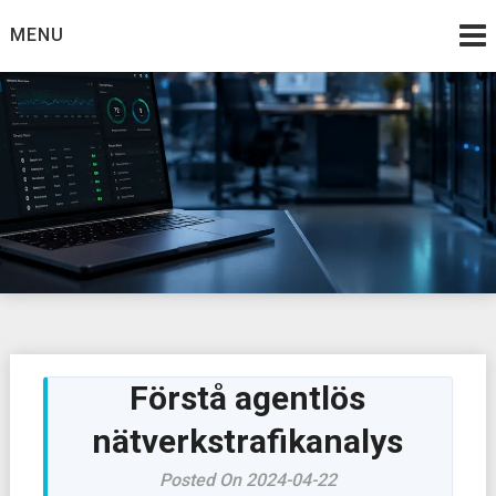
Skip
MENU
to
content
Förstå agentlös
nätverkstrafikanalys
Posted On 2024-04-22