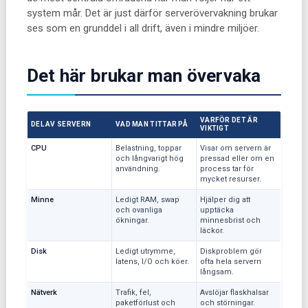
system mår. Det är just därför serverövervakning brukar
ses som en grunddel i all drift, även i mindre miljöer.
Det här brukar man övervaka
VARFÖR DET ÄR
DEL AV SERVERN
VAD MAN TITTAR PÅ
VIKTIGT
CPU
Belastning, toppar
Visar om servern är
och långvarigt hög
pressad eller om en
användning.
process tar för
mycket resurser.
Minne
Ledigt RAM, swap
Hjälper dig att
och ovanliga
upptäcka
ökningar.
minnesbrist och
läckor.
Disk
Ledigt utrymme,
Diskproblem gör
latens, I/O och köer.
ofta hela servern
långsam.
Nätverk
Trafik, fel,
Avslöjar flaskhalsar
paketförlust och
och störningar.