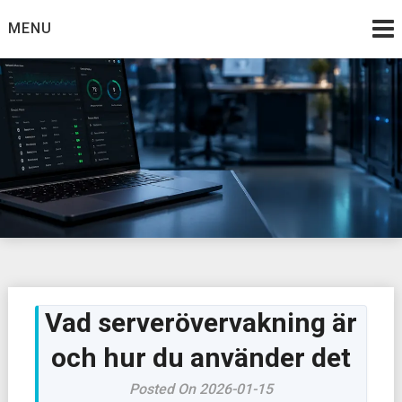
Skip
MENU
to
content
Vad serverövervakning är
och hur du använder det
Posted On 2026-01-15