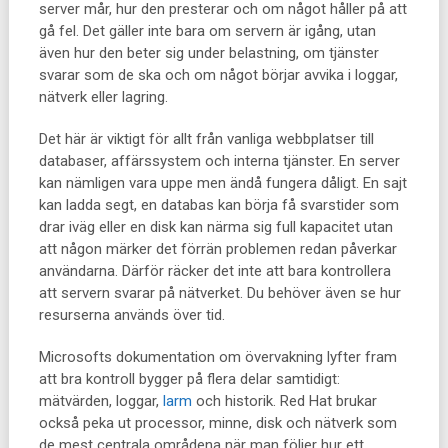
server mår, hur den presterar och om något håller på att
gå fel. Det gäller inte bara om servern är igång, utan
även hur den beter sig under belastning, om tjänster
svarar som de ska och om något börjar avvika i loggar,
nätverk eller lagring.
Det här är viktigt för allt från vanliga webbplatser till
databaser, affärssystem och interna tjänster. En server
kan nämligen vara uppe men ändå fungera dåligt. En sajt
kan ladda segt, en databas kan börja få svarstider som
drar iväg eller en disk kan närma sig full kapacitet utan
att någon märker det förrän problemen redan påverkar
användarna. Därför räcker det inte att bara kontrollera
att servern svarar på nätverket. Du behöver även se hur
resurserna används över tid.
Microsofts dokumentation om övervakning lyfter fram
att bra kontroll bygger på flera delar samtidigt:
mätvärden, loggar,
larm
och historik. Red Hat brukar
också peka ut processor, minne, disk och nätverk som
de mest centrala områdena när man följer hur ett