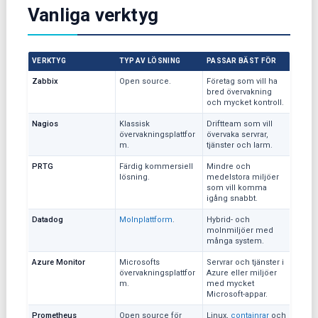
Vanliga verktyg
VERKTYG
TYP AV LÖSNING
PASSAR BÄST FÖR
Zabbix
Open source.
Företag som vill ha
bred övervakning
och mycket kontroll.
Nagios
Klassisk
Driftteam som vill
övervakningsplattfor
övervaka servrar,
m.
tjänster och larm.
PRTG
Färdig kommersiell
Mindre och
lösning.
medelstora miljöer
som vill komma
igång snabbt.
Datadog
Molnplattform
.
Hybrid- och
molnmiljöer med
många system.
Azure Monitor
Microsofts
Servrar och tjänster i
övervakningsplattfor
Azure eller miljöer
m.
med mycket
Microsoft-appar.
Prometheus
Open source för
Linux,
containrar
och