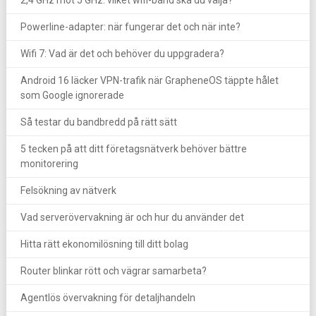
2,4 GHz mot 5 GHz: vilket wifi-band ska du välja?
Powerline-adapter: när fungerar det och när inte?
Wifi 7: Vad är det och behöver du uppgradera?
Android 16 läcker VPN-trafik när GrapheneOS täppte hålet
som Google ignorerade
Så testar du bandbredd på rätt sätt
5 tecken på att ditt företagsnätverk behöver bättre
monitorering
Felsökning av nätverk
Vad serverövervakning är och hur du använder det
Hitta rätt ekonomilösning till ditt bolag
Router blinkar rött och vägrar samarbeta?
Agentlös övervakning för detaljhandeln