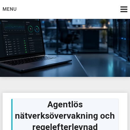
Skip
MENU
to
content
Agentlös
nätverksövervakning och
regelefterlevnad