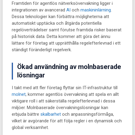
Framtiden för agentlös nätverksövervakning ligger i
integrationen av avancerad
AI
och
maskininlärning
.
Dessa teknologier kan förbättra möjligheterna att
automatiskt upptäcka och åtgärda potentiella
regelöverträdelser samt förutse framtida risker baserat
på historisk data. Detta kommer att göra det ännu
lättare för företag att upprätthålla regelefterlevnad i ett
ständigt föränderligt regelverk.
Ökad användning av molnbaserade
lösningar
I takt med att fler företag flyttar sin IT-infrastruktur till
molnet
, kommer agentlös övervakning att spela en allt
viktigare roll i att säkerställa regelefterlevnad i dessa
miljöer. Molnbaserade övervakningslösningar kan
erbjuda bättre
skalbarhet
och anpassningsförmåga,
vilket är avgörande för att följa regler i en dynamisk och
global verksamhet.