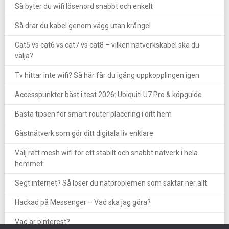
Så byter du wifi lösenord snabbt och enkelt
Så drar du kabel genom vägg utan krångel
Cat5 vs cat6 vs cat7 vs cat8 – vilken nätverkskabel ska du
välja?
Tv hittar inte wifi? Så här får du igång uppkopplingen igen
Accesspunkter bäst i test 2026: Ubiquiti U7 Pro & köpguide
Bästa tipsen för smart router placering i ditt hem
Gästnätverk som gör ditt digitala liv enklare
Välj rätt mesh wifi för ett stabilt och snabbt nätverk i hela
hemmet
Segt internet? Så löser du nätproblemen som saktar ner allt
Hackad på Messenger – Vad ska jag göra?
Vad är pinterest?