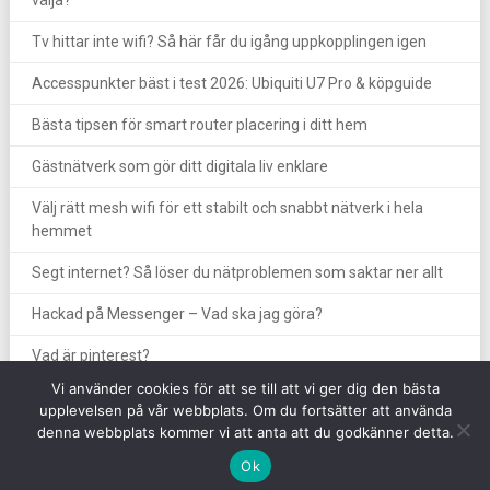
välja?
Tv hittar inte wifi? Så här får du igång uppkopplingen igen
Accesspunkter bäst i test 2026: Ubiquiti U7 Pro & köpguide
Bästa tipsen för smart router placering i ditt hem
Gästnätverk som gör ditt digitala liv enklare
Välj rätt mesh wifi för ett stabilt och snabbt nätverk i hela
hemmet
Segt internet? Så löser du nätproblemen som saktar ner allt
Hackad på Messenger – Vad ska jag göra?
Vad är pinterest?
Vi använder cookies för att se till att vi ger dig den bästa
upplevelsen på vår webbplats. Om du fortsätter att använda
denna webbplats kommer vi att anta att du godkänner detta.
Ok
Copyright © intellipool.se