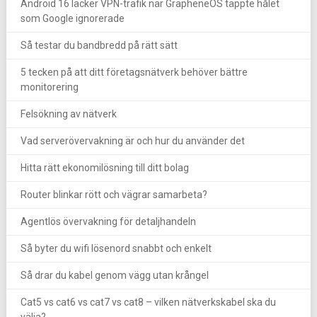
Android 16 läcker VPN-trafik när GrapheneOS täppte hålet
som Google ignorerade
Så testar du bandbredd på rätt sätt
5 tecken på att ditt företagsnätverk behöver bättre
monitorering
Felsökning av nätverk
Vad serverövervakning är och hur du använder det
Hitta rätt ekonomilösning till ditt bolag
Router blinkar rött och vägrar samarbeta?
Agentlös övervakning för detaljhandeln
Så byter du wifi lösenord snabbt och enkelt
Så drar du kabel genom vägg utan krångel
Cat5 vs cat6 vs cat7 vs cat8 – vilken nätverkskabel ska du