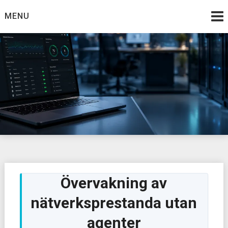
Skip
MENU
to
content
Övervakning av
nätverksprestanda utan
agenter