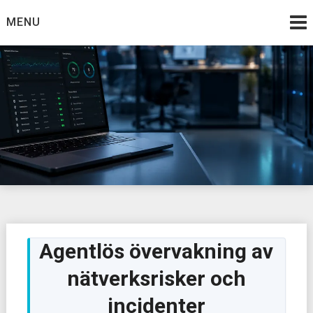
Skip
MENU
to
content
Agentlös övervakning av
nätverksrisker och
incidenter