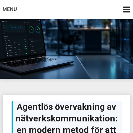
Skip
MENU
to
content
Agentlös övervakning av
nätverkskommunikation:
en modern metod för att