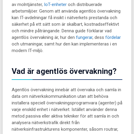
av molntjänster,
IoT-enheter
och distribuerade
arbetsmiljöer. Genom att använda agentlös övervakning
kan IT-avdelningar få insikt i nätverkets prestanda och
säkerhet på ett sätt som är skalbart, kostnadseffektivt
och mindre påträngande. Denna guide förklarar vad
agentlös övervakning är, hur den
fungerar
, dess
fördelar
och utmaningar, samt hur den kan implementeras i en
modern IT-miljö.
Vad är agentlös övervakning?
Agentlös övervakning innebär att övervaka och samla in
data om nätverkskommunikation utan att behöva
installera speciell övervakningsprogramvara (agenter) på
varje enskild enhet i nätverket. Istället använder denna
metod passiva eller aktiva tekniker för att samla in och
analysera nätverkstrafik direkt från
nätverksinfrastrukturens komponenter, såsom routrar,