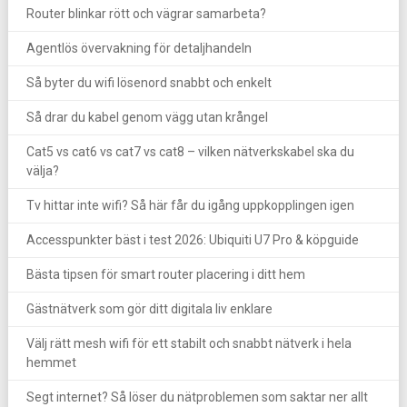
Router blinkar rött och vägrar samarbeta?
Agentlös övervakning för detaljhandeln
Så byter du wifi lösenord snabbt och enkelt
Så drar du kabel genom vägg utan krångel
Cat5 vs cat6 vs cat7 vs cat8 – vilken nätverkskabel ska du
välja?
Tv hittar inte wifi? Så här får du igång uppkopplingen igen
Accesspunkter bäst i test 2026: Ubiquiti U7 Pro & köpguide
Bästa tipsen för smart router placering i ditt hem
Gästnätverk som gör ditt digitala liv enklare
Välj rätt mesh wifi för ett stabilt och snabbt nätverk i hela
hemmet
Segt internet? Så löser du nätproblemen som saktar ner allt