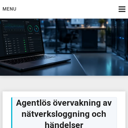
Skip
MENU
to
content
Agentlös övervakning av
nätverksloggning och
händelser