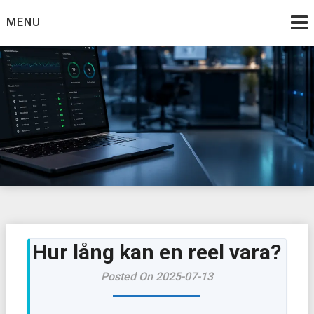
Skip
MENU
to
content
Hur lång kan en reel vara?
Posted On 2025-07-13