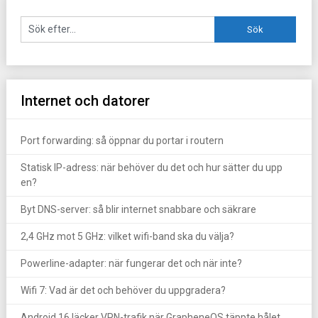
Internet och datorer
Port forwarding: så öppnar du portar i routern
Statisk IP-adress: när behöver du det och hur sätter du upp
en?
Byt DNS-server: så blir internet snabbare och säkrare
2,4 GHz mot 5 GHz: vilket wifi-band ska du välja?
Powerline-adapter: när fungerar det och när inte?
Wifi 7: Vad är det och behöver du uppgradera?
Android 16 läcker VPN-trafik när GrapheneOS täppte hålet