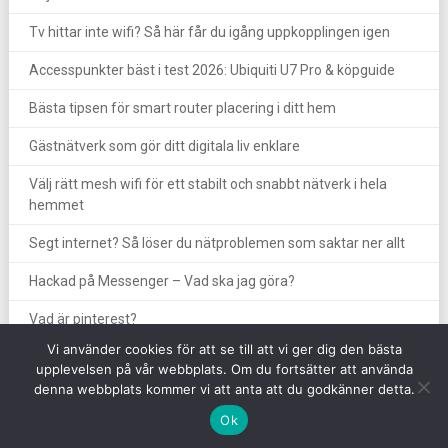
Tv hittar inte wifi? Så här får du igång uppkopplingen igen
Accesspunkter bäst i test 2026: Ubiquiti U7 Pro & köpguide
Bästa tipsen för smart router placering i ditt hem
Gästnätverk som gör ditt digitala liv enklare
Välj rätt mesh wifi för ett stabilt och snabbt nätverk i hela
hemmet
Segt internet? Så löser du nätproblemen som saktar ner allt
Hackad på Messenger – Vad ska jag göra?
Vad är pinterest?
Vi använder cookies för att se till att vi ger dig den bästa
upplevelsen på vår webbplats. Om du fortsätter att använda
denna webbplats kommer vi att anta att du godkänner detta.
Ok
Copyright © intellipool.se