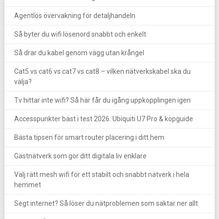
Agentlös övervakning för detaljhandeln
Så byter du wifi lösenord snabbt och enkelt
Så drar du kabel genom vägg utan krångel
Cat5 vs cat6 vs cat7 vs cat8 – vilken nätverkskabel ska du
välja?
Tv hittar inte wifi? Så här får du igång uppkopplingen igen
Accesspunkter bäst i test 2026: Ubiquiti U7 Pro & köpguide
Bästa tipsen för smart router placering i ditt hem
Gästnätverk som gör ditt digitala liv enklare
Välj rätt mesh wifi för ett stabilt och snabbt nätverk i hela
hemmet
Segt internet? Så löser du nätproblemen som saktar ner allt