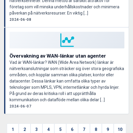
nätverksenheter. Denna metod är särskilt attraktiv för
företag som vill minska underhållskostnader och minimera
påverkan på nätverksresurser. En viktig […]
2024-06-08
Övervakning av WAN-länkar utan agenter
Vad är WAN-länkar? WAN (Wide Area Network) länkar är
nätverksanslutningar som sträcker sig över stora geografiska
områden, och kopplar samman olika platser, kontor eller
datacenter. Dessa länkar kan omfatta olika typer av
teknologier som MPLS, VPN, internetlänkar och hyrda linjer.
På grund av deras kritiska roll i att upprätthålla
kommunikation och dataflöde mellan olika delar […]
2024-06-07
1
2
3
4
5
6
7
8
9
10