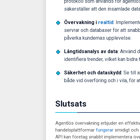
protokoll som används för agentl
säkerställer att den insamlade datan
Övervakning i
realtid
: Implement
servrar och databaser för att snab
påverka kundernas upplevelse.
Långtidsanalys av data
: Använd d
identifiera trender, vilket kan bidr
Säkerhet och dataskydd
: Se til
både vid överföring och i vila, för 
Slutsats
Agentlös övervakning erbjuder en effektiv
handelsplattformar
fungerar
smidigt och u
API kan företag snabbt implementera över