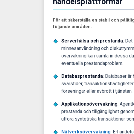
handelsplattformar
För att säkerställa en stabil och påli
följande områden:
Serverhälsa och prestanda
: Det
minnesanvändning och diskutrymme 
övervakning kan samla in dessa da
eventuella prestandaproblem.
Databasprestanda
: Databaser är 
svarstider, transaktionshastigheter
förseningar eller avbrott i tjänsten.
Applikationsövervakning
: Agent
prestanda och tillgänglighet genom
utföra syntetiska transaktioner s
Nätverksövervakning
: E-handel