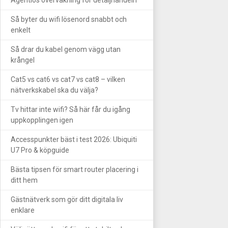
Så byter du wifi lösenord snabbt och
enkelt
Så drar du kabel genom vägg utan
krångel
Cat5 vs cat6 vs cat7 vs cat8 – vilken
nätverkskabel ska du välja?
Tv hittar inte wifi? Så här får du igång
uppkopplingen igen
Accesspunkter bäst i test 2026: Ubiquiti
U7 Pro & köpguide
Bästa tipsen för smart router placering i
ditt hem
Gästnätverk som gör ditt digitala liv
enklare