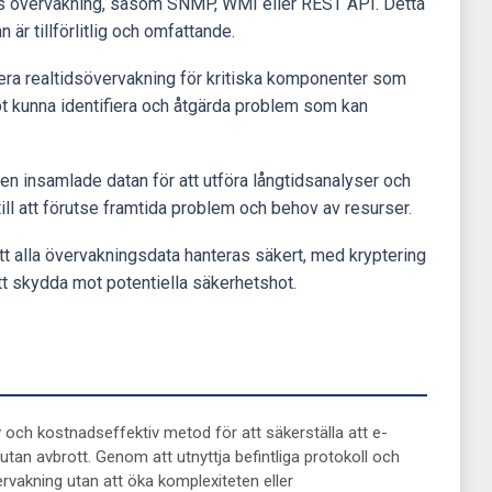
ös övervakning, såsom SNMP, WMI eller REST API. Detta
 är tillförlitlig och omfattande.
era realtidsövervakning för kritiska komponenter som
bt kunna identifiera och åtgärda problem som kan
en insamlade datan för att utföra långtidsanalyser och
a till att förutse framtida problem och behov av resurser.
l att alla övervakningsdata hanteras säkert, med kryptering
att skydda mot potentiella säkerhetshot.
 och kostnadseffektiv metod för att säkerställa att e-
tan avbrott. Genom att utnyttja befintliga protokoll och
vakning utan att öka komplexiteten eller