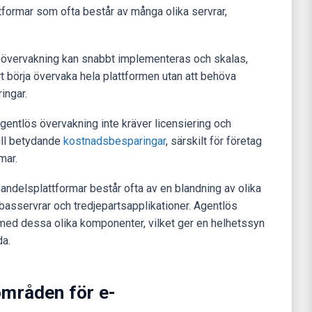
attformar som ofta består av många olika servrar,
 övervakning kan snabbt implementeras och skalas,
rt börja övervaka hela plattformen utan att behöva
ingar.
gentlös övervakning inte kräver licensiering och
till betydande
kostnadsbesparingar
, särskilt för företag
mar.
handelsplattformar består ofta av en blandning av olika
basservrar och tredjepartsapplikationer. Agentlös
 med dessa olika komponenter, vilket ger en helhetssyn
da.
områden för e-