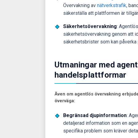
Övervakning av
nätverkstrafik
, ban
säkerställa att plattformen är tillg
Säkerhetsövervakning
: Agentlös
säkerhetsövervakning genom att iden
säkerhetsbrister som kan påverka p
Utmaningar med agentl
handelsplattformar
Även om agentlös övervakning erbjuder
överväga:
Begränsad djupinformation
: Age
detaljerad information som en agen
specifika problem som kräver detal