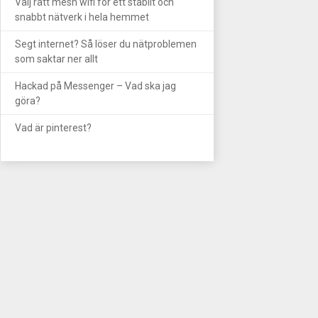
Välj rätt mesh wifi för ett stabilt och
snabbt nätverk i hela hemmet
Segt internet? Så löser du nätproblemen
som saktar ner allt
Hackad på Messenger – Vad ska jag
göra?
Vad är pinterest?