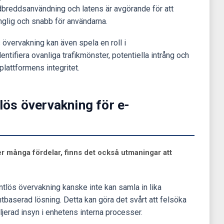
dbreddsanvändning och latens är avgörande för att
änglig och snabb för användarna.
 övervakning kan även spela en roll i
tifiera ovanliga trafikmönster, potentiella intrång och
lattformens integritet.
ös övervakning för e-
 många fördelar, finns det också utmaningar att
ntlös övervakning kanske inte kan samla in lika
tbaserad lösning. Detta kan göra det svårt att felsöka
jerad insyn i enhetens interna processer.