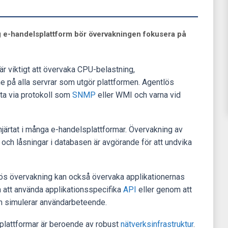
tlig e-handelsplattform bör övervakningen fokusera på
 är viktigt att övervaka CPU-belastning,
på alla servrar som utgör plattformen. Agentlös
ta via protokoll som
SNMP
eller WMI och varna vid
hjärtat i många e-handelsplattformar. Övervakning av
 och låsningar i databasen är avgörande för att undvika
lös övervakning kan också övervaka applikationernas
 att använda applikationsspecifika
API
eller genom att
om simulerar användarbeteende.
splattformar är beroende av robust
nätverksinfrastruktur
.