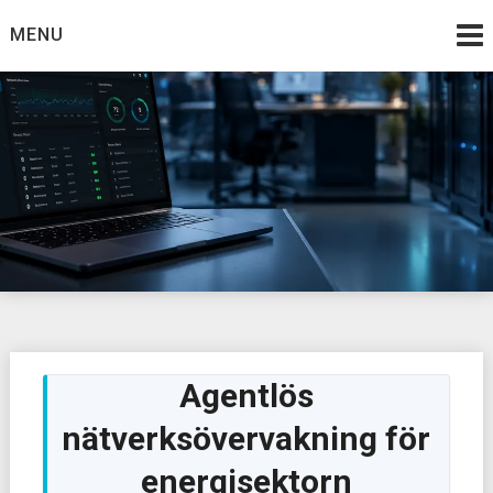
Skip
MENU
to
content
Agentlös
nätverksövervakning för
energisektorn