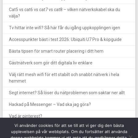
Cat5 vs cat6 vs cat7 vs cat8 – vilken nätverkskabel ska du
välja?
Tv hittar inte wifi? Så här får du igång uppkopplingen igen
Accesspunkter bäst i test 2026: Ubiquiti U7 Pro & köpguide
Bästa tipsen för smart router placering i ditt hem
Gästnätverk som gör ditt digitala liv enklare
Välj rätt mesh wifi för ett stabilt och snabbt nätverk i hela
hemmet
Segt internet? Så löser du nätproblemen som saktar ner allt
Hackad på Messenger – Vad ska jag göra?
Vad är pinterest?
Vi använder cookies för att se till att vi ger dig den bästa
upplevelsen på vår webbplats. Om du fortsätter att använda
denna webbplats kommer vi att anta att du godkänner detta.