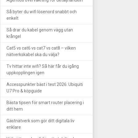
Så byter du wifi lösenord snabbt och
enkelt
Så drar du kabel genom vägg utan
krångel
Cat5 vs cat6 vs cat7 vs cat8 – vilken
nätverkskabel ska du välja?
Tv hittar inte wifi? Så här får du igång
uppkopplingen igen
Accesspunkter bäst i test 2026: Ubiquiti
U7 Pro & köpguide
Bästa tipsen för smart router placering i
ditt hem
Gästnätverk som gör ditt digitala liv
enklare