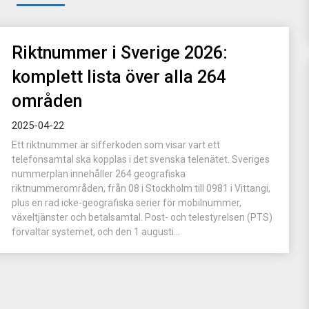
Riktnummer i Sverige 2026:
komplett lista över alla 264
områden
2025-04-22
Ett riktnummer är sifferkoden som visar vart ett
telefonsamtal ska kopplas i det svenska telenätet. Sveriges
nummerplan innehåller 264 geografiska
riktnummerområden, från 08 i Stockholm till 0981 i Vittangi,
plus en rad icke-geografiska serier för mobilnummer,
växeltjänster och betalsamtal. Post- och telestyrelsen (PTS)
förvaltar systemet, och den 1 augusti...