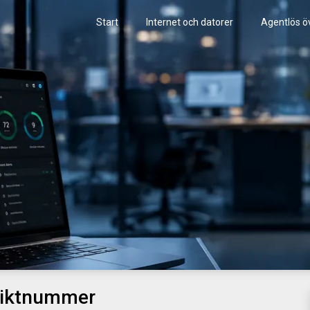
Start
Internet och datorer
Agentlös ö
iktnummer