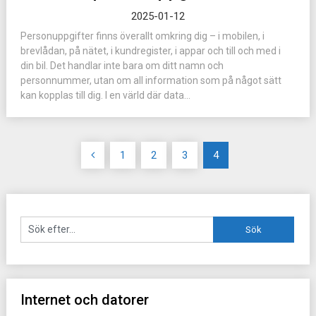
2025-01-12
Personuppgifter finns överallt omkring dig – i mobilen, i
brevlådan, på nätet, i kundregister, i appar och till och med i
din bil. Det handlar inte bara om ditt namn och
personnummer, utan om all information som på något sätt
kan kopplas till dig. I en värld där data...
Sidonumrering
1
2
3
4
för
inlägg
Internet och datorer