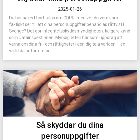
2025-01-26
Du har säkert hört talas om GDPR, men vet du vem som
faktiskt ser till att dina personuppgifter behandlas rättvist i
Sverige? Det gör Integritetsskyddsmyndigheten, tidigare känd
som Datainspektionen. Myndigheten har som uppdrag att
värna om dina fri- och rättigheter i den digitala världen – en
värld där information...
Så skyddar du dina
personuppgifter