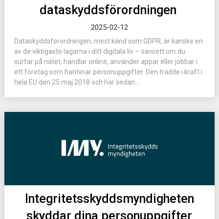
dataskyddsförordningen
2025-02-12
Dataskyddsförordningen, mest känd som GDPR, är kanske en
av de viktigaste lagarna i ditt digitala liv – oavsett om du
surfar på nätet, handlar online, använder appar eller jobbar i
ett företag som hanterar personuppgifter. Den trädde i kraft i
hela EU den 25 maj 2018 och har sedan...
Integritetsskyddsmyndigheten
skyddar dina personuppgifter