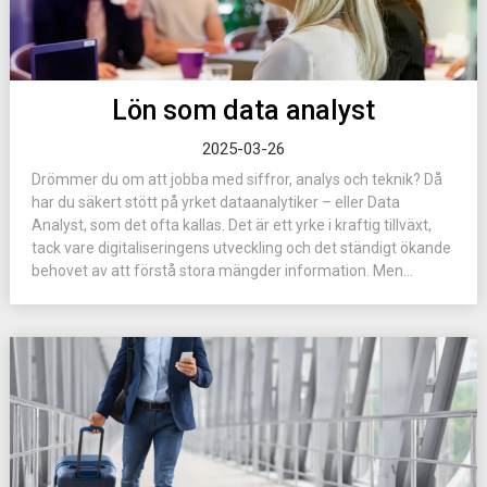
Lön som data analyst
2025-03-26
Drömmer du om att jobba med siffror, analys och teknik? Då
har du säkert stött på yrket dataanalytiker – eller Data
Analyst, som det ofta kallas. Det är ett yrke i kraftig tillväxt,
tack vare digitaliseringens utveckling och det ständigt ökande
behovet av att förstå stora mängder information. Men...